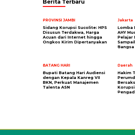
Berita Terbaru
PROVINSI JAMBI
Jakarta
Sidang Korupsi Sucolite: HPS
Lomba R
Disusun Terdakwa, Harga
AHY Mu
Acuan dari Internet hingga
Pelajar
Ongkos Kirim Dipertanyakan
Sampai
Bangsa
BATANG HARI
Daerah
Bupati Batang Hari Audiensi
Hakim T
dengan Kepala Kanreg VII
Perumda
BKN, Perkuat Manajemen
Bersaks
Talenta ASN
Korupsi
Pengad