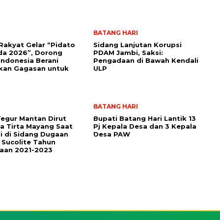
BATANG HARI
akyat Gelar “Pidato
Sidang Lanjutan Korupsi
da 2026”, Dorong
PDAM Jambi, Saksi:
 Indonesia Berani
Pengadaan di Bawah Kendali
kan Gagasan untuk
ULP
BATANG HARI
egur Mantan Dirut
Bupati Batang Hari Lantik 13
 Tirta Mayang Saat
Pj Kepala Desa dan 3 Kepala
i di Sidang Dugaan
Desa PAW
 Sucolite Tahun
aan 2021-2023