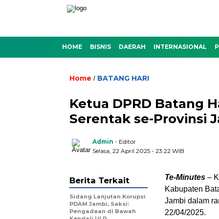
HOME
BISNIS
DAERAH
INTERNASIONAL
P
Home
BATANG HARI
/
Ketua DPRD Batang Ha
Serentak se-Provinsi 
Admin
- Editor
Selasa, 22 April 2025 - 23:22 WIB
Te-Minutes
– K
Berita Terkait
Kabupaten Bata
Sidang Lanjutan Korupsi
Jambi dalam r
PDAM Jambi, Saksi:
Pengadaan di Bawah
22/04/2025.
Kendali ULP