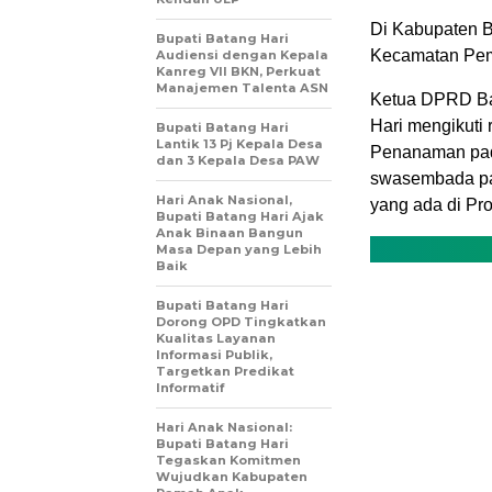
Di Kabupaten Ba
Bupati Batang Hari
Kecamatan Pem
Audiensi dengan Kepala
Kanreg VII BKN, Perkuat
Manajemen Talenta ASN
Ketua DPRD Bat
Hari mengikuti
Bupati Batang Hari
Lantik 13 Pj Kepala Desa
Penanaman pad
dan 3 Kepala Desa PAW
swasembada pan
Hari Anak Nasional,
yang ada di Pro
Bupati Batang Hari Ajak
Anak Binaan Bangun
Masa Depan yang Lebih
Baik
Bupati Batang Hari
Dorong OPD Tingkatkan
Kualitas Layanan
Informasi Publik,
Targetkan Predikat
Informatif
Hari Anak Nasional:
Bupati Batang Hari
Tegaskan Komitmen
Wujudkan Kabupaten