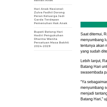
Ramah Anak
Hari Anak Nasional:
Zulva Fadhil Dorong
Peran Keluarga Jadi
Garda Terdepan
Pemenuhan Hak Anak
Bupati Batang Hari
Saat ditemui, 
Hadiri Pengukuhan
Dharma Wanita
menyumbang lua
Persatuan Masa Bakhti
tentunya akan 
2024-2029
yang sudah dit
Lebih lanjut, R
Batang Hari u
swasembada pa
“Ya sebagaiman
menyumbang seb
menjadi tantan
Batang Hari,” u