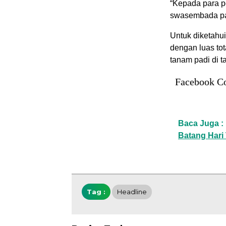
“Kepada para p
swasembada pa
Untuk diketahui
dengan luas tot
tanam padi di t
Facebook C
Baca Juga :
Batang Hari
Tag :
Headline