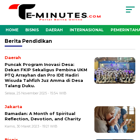
HOME
BISNIS
DAERAH
INTERNASIONAL
PEMERINTAH
Berita
Pendidikan
Daerah
Puncak Program Inovasi Desa:
Dekan FKIP Sekaligus Pembina UKM
PTQ Arrayhan dan Pro IDE Hadiri
Wisuda Tahfizh Juz Amma di Desa
Talang Duku.
Selasa, 25 November 2025 - 15:54 WIB
Jakarta
Ramadan: A Month of Spiritual
Reflection, Devotion, and Charity
Kamis, 30 Maret 2023 - 19:21 WIB
Bisnis