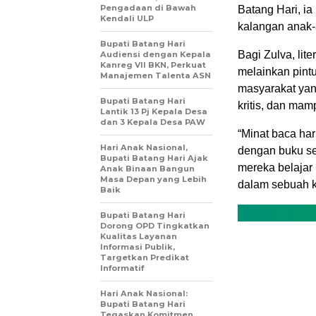
Pengadaan di Bawah
Batang Hari, i
Kendali ULP
kalangan anak
Bupati Batang Hari
Bagi Zulva, li
Audiensi dengan Kepala
Kanreg VII BKN, Perkuat
melainkan pint
Manajemen Talenta ASN
masyarakat yan
Bupati Batang Hari
kritis, dan ma
Lantik 13 Pj Kepala Desa
dan 3 Kepala Desa PAW
“Minat baca har
Hari Anak Nasional,
dengan buku se
Bupati Batang Hari Ajak
mereka belajar i
Anak Binaan Bangun
Masa Depan yang Lebih
dalam sebuah ke
Baik
Bupati Batang Hari
Dorong OPD Tingkatkan
Kualitas Layanan
Informasi Publik,
Targetkan Predikat
Informatif
Hari Anak Nasional:
Bupati Batang Hari
Tegaskan Komitmen