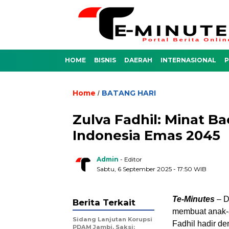
HOME
BISNIS
DAERAH
INTERNASIONAL
P
Home
BATANG HARI
/
Zulva Fadhil: Minat 
Indonesia Emas 2045
Admin
- Editor
Sabtu, 6 September 2025 - 17:50 WIB
Te-Minutes
– D
Berita Terkait
membuat anak-a
Sidang Lanjutan Korupsi
Fadhil hadir d
PDAM Jambi, Saksi: