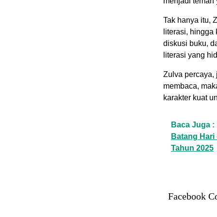
menjadi teman 
Tak hanya itu, 
literasi, hingg
diskusi buku, d
literasi yang h
Zulva percaya,
membaca, maka
karakter kuat 
Baca Juga :
Batang Hari
Tahun 2025
Facebook C