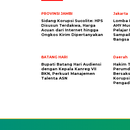
PROVINSI JAMBI
Jakarta
Sidang Korupsi Sucolite: HPS
Lomba R
Disusun Terdakwa, Harga
AHY Mu
Acuan dari Internet hingga
Pelajar
Ongkos Kirim Dipertanyakan
Sampai
Bangsa
BATANG HARI
Daerah
Bupati Batang Hari Audiensi
Hakim T
dengan Kepala Kanreg VII
Perumda
BKN, Perkuat Manajemen
Bersaks
Talenta ASN
Korupsi
Pengad