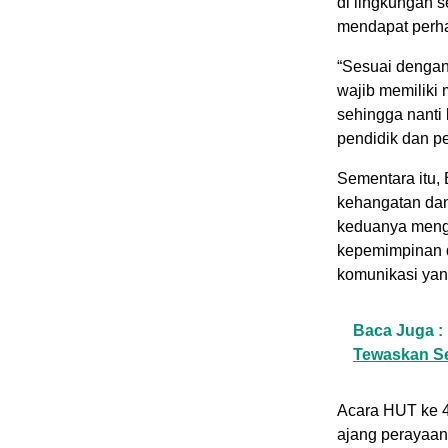
di lingkungan 
mendapat perha
“Sesuai dengan 
wajib memiliki 
sehingga nanti 
pendidik dan pe
Sementara itu,
kehangatan dan
keduanya meng
kepemimpinan d
komunikasi yan
Baca Juga :
Tewaskan S
Acara HUT ke 4
ajang perayaan