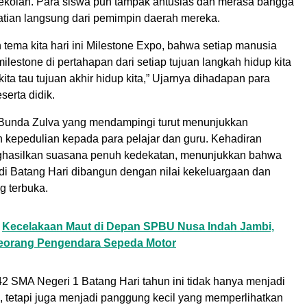
sekolah. Para siswa pun tampak antusias dan merasa bangga
tian langsung dari pemimpin daerah mereka.
tema kita hari ini Milestone Expo, bahwa setiap manusia
milestone di pertahapan dari setiap tujuan langkah hidup kita
kita tau tujuan akhir hidup kita,” Ujarnya dihadapan para
serta didik.
 Bunda Zulva yang mendampingi turut menunjukkan
 kepedulian kepada para pelajar dan guru. Kehadiran
hasilkan suasana penuh kedekatan, menunjukkan bahwa
i Batang Hari dibangun dengan nilai kekeluargaan dan
g terbuka.
Kecelakaan Maut di Depan SPBU Nusa Indah Jambi,
eorang Pengendara Sepeda Motor
2 SMA Negeri 1 Batang Hari tahun ini tidak hanya menjadi
, tetapi juga menjadi panggung kecil yang memperlihatkan