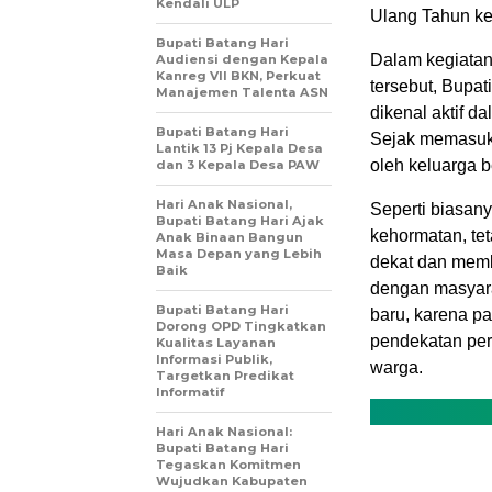
Kendali ULP
Ulang Tahun ke
Bupati Batang Hari
Dalam kegiatan 
Audiensi dengan Kepala
Kanreg VII BKN, Perkuat
tersebut, Bupat
Manajemen Talenta ASN
dikenal aktif d
Bupati Batang Hari
Sejak memasuki
Lantik 13 Pj Kepala Desa
oleh keluarga 
dan 3 Kepala Desa PAW
Hari Anak Nasional,
Seperti biasany
Bupati Batang Hari Ajak
kehormatan, te
Anak Binaan Bangun
Masa Depan yang Lebih
dekat dan memb
Baik
dengan masyarak
Bupati Batang Hari
baru, karena p
Dorong OPD Tingkatkan
pendekatan per
Kualitas Layanan
Informasi Publik,
warga.
Targetkan Predikat
Informatif
Hari Anak Nasional:
Bupati Batang Hari
Tegaskan Komitmen
Wujudkan Kabupaten