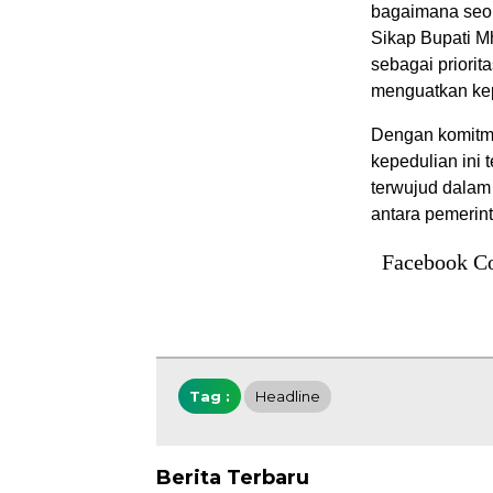
bagaimana seor
Sikap Bupati M
sebagai priorit
menguatkan ke
Dengan komitme
kepedulian ini
terwujud dalam 
antara pemerin
Facebook C
Tag :
Headline
Berita Terbaru