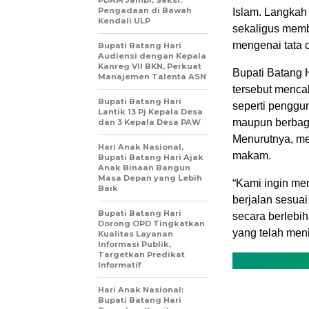
PDAM Jambi, Saksi:
Pengadaan di Bawah
Islam. Langkah 
Kendali ULP
sekaligus mem
mengenai tata 
Bupati Batang Hari
Audiensi dengan Kepala
Kanreg VII BKN, Perkuat
Bupati Batang 
Manajemen Talenta ASN
tersebut menc
Bupati Batang Hari
seperti pengg
Lantik 13 Pj Kepala Desa
maupun berbaga
dan 3 Kepala Desa PAW
Menurutnya, me
Hari Anak Nasional,
makam.
Bupati Batang Hari Ajak
Anak Binaan Bangun
Masa Depan yang Lebih
“Kami ingin me
Baik
berjalan sesuai
Bupati Batang Hari
secara berlebi
Dorong OPD Tingkatkan
yang telah men
Kualitas Layanan
Informasi Publik,
Targetkan Predikat
Informatif
Hari Anak Nasional:
Bupati Batang Hari