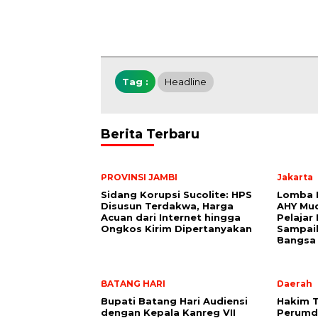
Tag :
Headline
Berita Terbaru
PROVINSI JAMBI
Jakarta
Sidang Korupsi Sucolite: HPS
Lomba R
Disusun Terdakwa, Harga
AHY Mu
Acuan dari Internet hingga
Pelajar
Ongkos Kirim Dipertanyakan
Sampai
Bangsa
BATANG HARI
Daerah
Bupati Batang Hari Audiensi
Hakim T
dengan Kepala Kanreg VII
Perumda