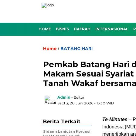
HOME
BISNIS
DAERAH
INTERNASIONAL
P
Home
BATANG HARI
/
Pemkab Batang Hari 
Makam Sesuai Syariat I
Tanah Wakaf bersam
Admin
- Editor
Sabtu, 20 Juni 2026 - 15:30 WIB
Te-Minutes
– P
Berita Terkait
Indonesia (MUI
Sidang Lanjutan Korupsi
menertibkan ar