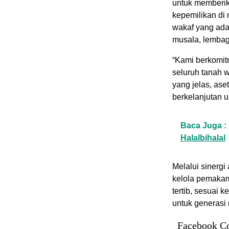
untuk memberik
kepemilikan di
wakaf yang ada
musala, lembag
“Kami berkomit
seluruh tanah w
yang jelas, ase
berkelanjutan 
Baca Juga :
Halalbihalal
Melalui sinergi
kelola pemakam
tertib, sesuai 
untuk generasi
Facebook C